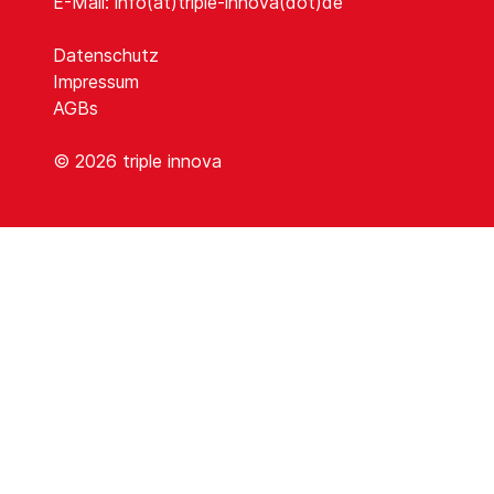
E-Mail:
info(at)triple-innova(dot)de
Datenschutz
Impressum
AGBs
© 2026
triple innova